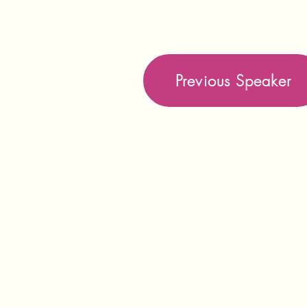
Previous Speaker
יצירת קשר
שבי ציון 73ג
פרדס חנה, ישראל
+972 55-962-1217