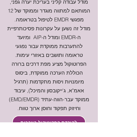
מודל עבודה קליני בעריכת יערה גפני,
המותאם למתווה מוגדר וממוקד של 12
מפגשי EMDR לטיפול בטראומה.
מודל זה נשען על עקרונות פסיכותרפיית
ה-EMDR ומודל ה-AIP ומיועד
להתערבות ממוקדת עבור נפגעי
טראומה ותושבים באזורי עימות.
הפרוטוקול מציע מפת דרכים ברורה
הכוללת הערכה ממוקדת, ביסוס
מיומנויות ויסות מתקדמות (תרגיל
אאמ"א, ג'ייקובסון והמיכל), עיבוד
ממוקד עבר-הווה-עתיד (EMD/EMDR)
וחיזוק תפקוד וחוסן ארוך טווח.
להורדת הפרוטוקול בעברית